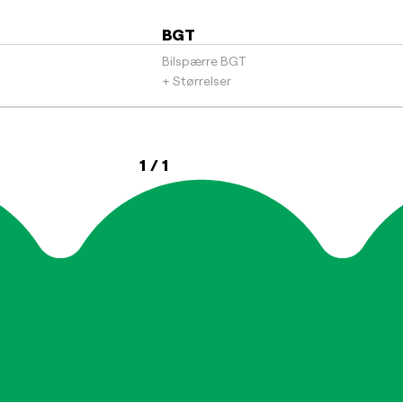
BGT
Bilspærre BGT
+ Størrelser
1 / 1