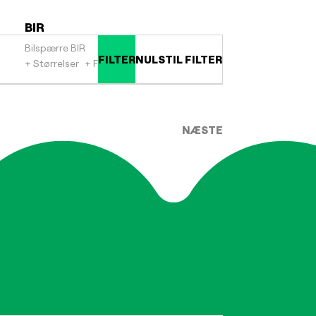
BIR
Bilspærre BIR
FILTER
NULSTIL FILTER
+ Størrelser
+ Farver
NÆSTE