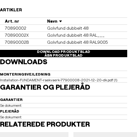
ARTIKLER
Art. nr
Navn
70890002
Golvfund dubbelt 48
70890002X
Golvfund dubbelt 48 RAL___
70890002B
Golvfund dubbelt 48 RAL9005
DOWNLOAD PRODUKTBLAD
ÅBN PRODUKTBLAD
DOWNLOADS
MONTERINGSVEJLEDNING
Installation-FUNDAMENT-raekvaerk-77900008-2021-12-20-dk.pdf (1)
GARANTIER OG PLEJERÅD
GARANTIER
Se dokument
PLEJERÅD
Se dokument
RELATEREDE PRODUKTER