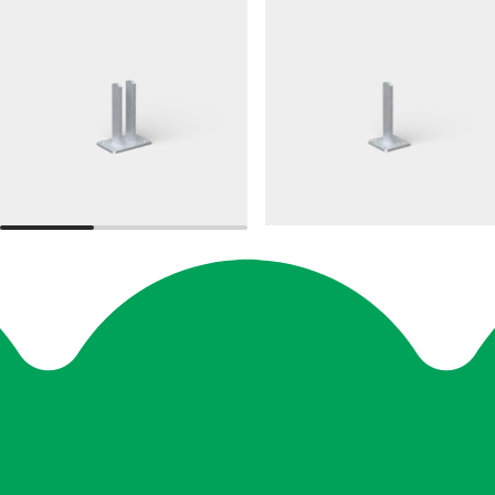
RÆKVÆRK 48
LEDAREN
Gulvfundament, rækværk, 48 dobbelt
Gulvfundament, LEDAREN