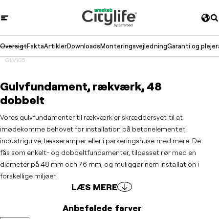
Oversigt
Fakta
Artikler
Downloads
Monteringsvejledning
Garanti og pleje
GLV105
Gulvfundament, rækværk, 48
dobbelt
Vores gulvfundamenter til rækværk er skræddersyet til at
imødekomme behovet for installation på betonelementer,
industrigulve, læsseramper eller i parkeringshuse med mere. De
fås som enkelt- og dobbeltfundamenter, tilpasset rør med en
diameter på 48 mm och 76 mm, og muliggør nem installation i
forskellige miljøer.
LÆS MERE
Anbefalede farver