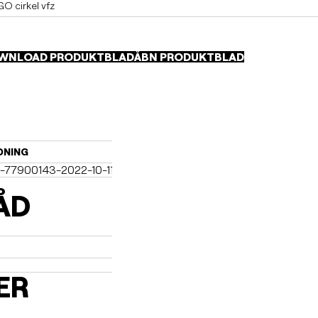
 cirkel vfz
WNLOAD PRODUKTBLAD
ÅBN PRODUKTBLAD
DNING
-77900143-2022-10-11-dk.pdf (2)
ÅD
ER