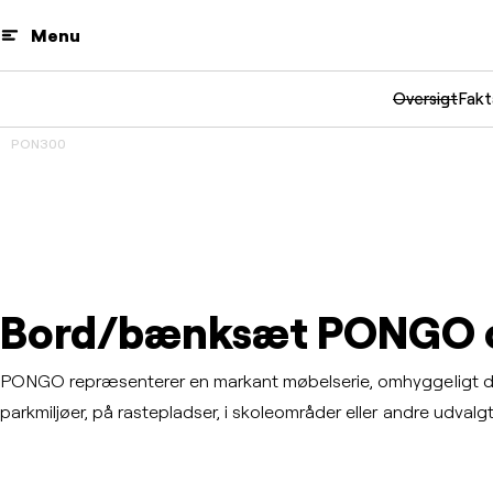
Menu
Oversigt
Fakt
PON300
3D
Prev
Next
Bord/bænksæt PONGO c
PONGO repræsenterer en markant møbelserie, omhyggeligt desi
parkmiljøer, på rastepladser, i skoleområder eller andre udvalgt