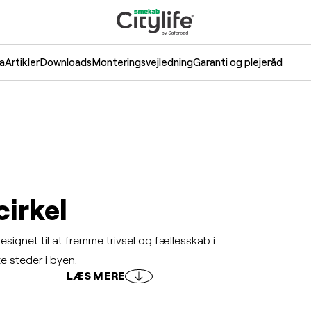
a
Artikler
Downloads
Monteringsvejledning
Garanti og plejeråd
irkel
gnet til at fremme trivsel og fællesskab i
e steder i byen.
LÆS MERE