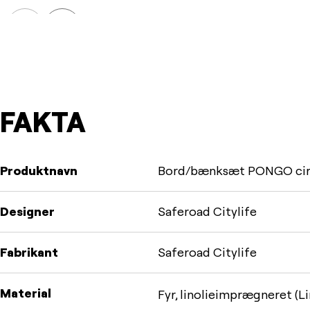
Prev
Next
FAKTA
Produktnavn
Bord/bænksæt PONGO cir
Designer
Saferoad Citylife
Fabrikant
Saferoad Citylife
Material
Fyr, linolieimprægneret (Li