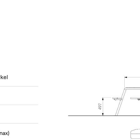
kel
nax)