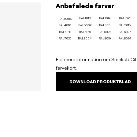
Anbefalede farver
RAL1013
RAL1019
RAL1021
RAL9006
RAL4010
RAL5002
RAL5011
RAL5015
RAL6018
RAL6019
RAL6024
RAL6027
RAL7035
RAL8004
RAL8019
RAL8024
For mere information om Smekab City
farvekort.
DOWNLOAD PRODUKTBLAD