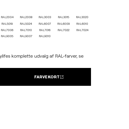
RAL2004
RAL2008
RAL3003
RAL3015
RAL3020
RAL5019
RAL5024
RAL6007
RAL6009
RAL6010
RAL7006
RAL7010
RAL7016
RAL7022
RAL7024
RAL9005
RAL9007
RAL9010
lifes komplette udvalg af RAL-farver, se
FARVEKORT