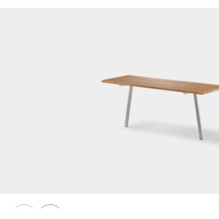
PONGO
Bord PONGO
Prev
Next